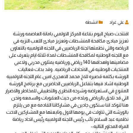
علي غراد
انشطة
افتتحت صباح اليوم بقاعة المركز الاولمبي بامانة العاصمه ورشة
تعزيز مبادئ مكافحة المنشطات
وتعزيز مبادئ اللعب النزيه في
الرياضه والتي نظمتها لجنة الرياضيين في اللجنه الاولمبيه بالتعاون
مع اللجنه الوطنيه لمكافحة المنشطات لمدة ثلاثة ايام يتعرف على
مضامينها واهدافها 140 رياضي ورياضيه يمثلون مدربي ولاعبي
المنتخبات الوطنيه في الاتحادات الرياضيه.. وقد بدات فعاليات
الورشه بكلمه قصيره للاخ محمد الاهجري امين عام اللجنه الاولمبيه
الوطنيه اشاد فيها بتفاعل الرياضيين الحاضرين مع برنامج الورشه
المتنوع في استعراضه وشرحه النظري والتطبيقي للمخاطر والاضرار
التي قد تلحق بالرياضي وبلده من حيث العقوبات والسمعه ونحن
هنا لنوكد اننا سنكون جادين في مشاركاتنا القادمه مع من يلتزم
بالورشه التي تناولت في يومها الاول وتابعتها مع المشاركين الاخت
نظميه عبد السلام نائب رئيس اللجنه الاولمبيه رئيس اتحاد رياضة
المراه المحاور التاليه:-