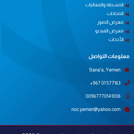
الانشطة والفعاليات
الاتحادات
معرض الصور
معرض الفيديو
الأحداث
معلومات التواصل
Sana'a, Yemen
577163 01 967+
00967770141006
noc.yemen@yahoo.com