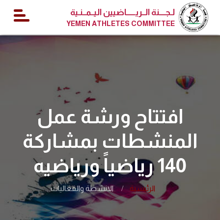
لـجــــنة الــريــــــاضيين اليــمــنـية
YEMEN ATHLETES COMMITTEE
افتتاح ورشة عمل
المنشطات بمشاركة
140 رياضياً ورياضيه
الرئيسية
الانشطة والفعاليات