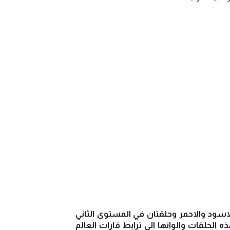
يتكون العلم الاولمبي من رقعه بيضاء عليها خمس دوائر متداخلة ثلاث في المستوى الاول الوانها  الازرق والاسود والاحمر وحلقتان في المستوى الثاني 
والوانها الاخضر والاصفر ويجب ان تكون الحلقة الزرقاء الى جانب قائم العلم .. ويقال ان كوبرتان قد فسر هذه الحلقات والوانها الى ترابط قارات العالم 