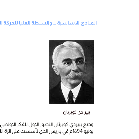
المبادئ الاساسية … والسلطة العليا للحركة الا
بيير دي كوبرتان
وضع بييردي كوبرتان التصور الاول للفكر الاولمبي 
يونيو 1894م في باريس الذي تأسست على اثرة اللجنة الاولمبية الدولية (IOC) في 23 من نفس الشهر.