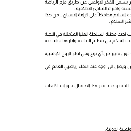
يمثل الفكر الاولمبي فلسفة حياتيه تمجد الصفات الراقية للجسد والارادة والعقل في شكل متوازن وفي هذا الاطار يسعى الفكر الاولمبي عن طريق مزج الرياضة 
نة واحترام المبادئ الاخلاقية .
يهدف الفكر الاولمبي الى وضع الرياضة في خدمة تطور الانسان على نحو متسق في كل مكان بغية ايجاد مجتمع يسوده السلام محافظاً على كرامة الانسان .. من هذا 
شر السلام .
تجمع الحركة الاولمبية كافة المنظمات والرياضيين والاشخاص الذين يرتضون العمل وفق مبادى الميثاق الاولمبي وذلك تحت مظلة السلطة العليا المتمثلة في اللجنة 
الاولمبية الدولية فالمعيار الاساسي للانتساب للحركة الاولمبية هو الحصول على اعتراف اللجنة الاولمبية الدولية اذ يجب التحكم في تنظيم الرياضة وادارتها بواسطة 
تهدف الحركة الاولمبية الى الاسهام في بناء عالم يسوده السلام عن طريق تعليم الشباب من خلال ممارسة الرياضة دون تمييز من أي نوع وفي اطار الروح الاولمبية 
يعتبر نشاط الحركة الاولمبية التي يرمز لها بخمس حلقات متشابكة نشاطاً عالمياً ودائم حيث يغطي القارات الخمس ويصل الى اوجه عند التقاء رياضيي العالم في 
يعد الميثاق الاولمبي بمثابة المرجع الجامع لكافة المبادئ والاحكام والمواد والملاحق الاساسية التي صادقت عليها اللجنة ويحدد شروط الاحتفال بدورات الالعاب 
مبية الدولية.