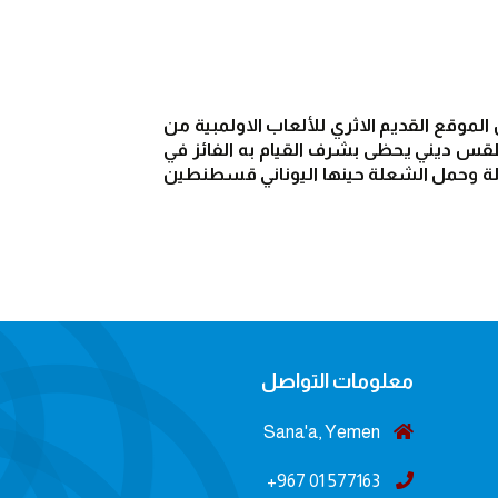
توقد الشعلة الاولمبية رسمياً قبل بدا الدورة الاولمبية بوقت كاف في سفح جبل اولمبيوس باليونان في نفس الموقع القديم الاثري للألعاب الاولمبية من 
خلال مرآة مقعرة تجمع اشعة الشمس وشاع استخدام الشعلة الاولمبية في الالعاب القديمة في اولمبياد كطقس ديني يحظى بشرف القيام به الفائز في 
الدورة .. وبدا استعمال الشعلة في الالعاب الاولمبية الحديثة عام 1936م بنا على طلب الماني بإدخال تقليد الشعلة وحمل الشعلة حينها اليوناني قسطنطين 
معلومات التواصل
Sana'a, Yemen
577163 01 967+