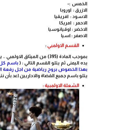
الخمس  :-
الازرق :  اوروبا
الاسود :  افريقيا
الاحمر :  امريكا
الاخضر : اوقيانوسيا
الاصفر : اسيا
القسم الاولمبي
 :
يده اليمنى ثم يتلو القسم التالي : ( 
بهذا الخصوص بروح رياضية من اجل رفعة ا
يتلو باسم جميع القضاة والاداريين اعد بأن ن
الشعلة الاولمبية :