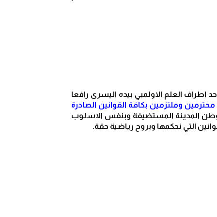
بموجب المادة (395) من الميثاق الاولمبي .. يتقدم احد رياضيي الدولة المضيفة بارتقاء منصة الخطابة ممسكاً بأحد اطراف العلم الاولمبي بيده اليسرى رافعا 
باسم كل الرياضيين المشاركين اعد بأن نشارك في هذه الالعاب الاولمبية محترمين وملتزمين بكافة القوانين الصادرة 
) .. يعقب ذلك قسم الحكام (القضاة) من موطن المدينة المستضيفة وبنفس الاسلوب 
وانين التي نحكمها وبروح رياضية حقة.