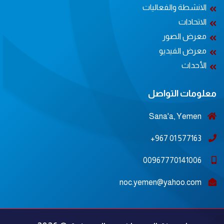
الانشطة والفعاليات
الاتحادات
معرض الصور
معرض الفيديو
الأحداث
معلومات التواصل
Sana'a, Yemen
577163 01 967+
00967770141006
noc.yemen@yahoo.com