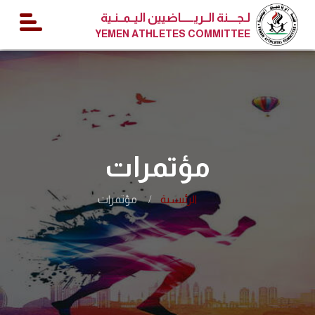
لـجــــنة الــريــــــاضيين اليــمــنـية
YEMEN ATHLETES COMMITTEE
مؤتمرات
الرئيسية
مؤتمرات