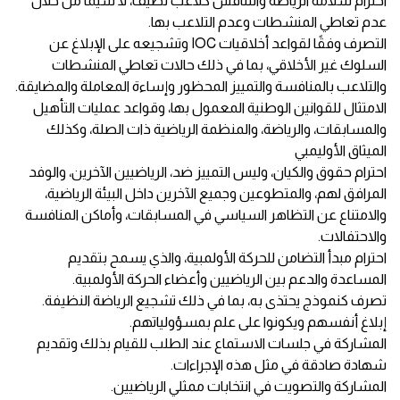
احترام سلامة الرياضة والتنافس كلاعب نظيف، لا سيما من خلال
عدم تعاطي المنشطات وعدم التلاعب بها.
التصرف وفقًا لقواعد أخلاقيات IOC وتشجيعه على الإبلاغ عن
السلوك غير الأخلاقي، بما في ذلك حالات تعاطي المنشطات
والتلاعب بالمنافسة والتمييز المحظور وإساءة المعاملة والمضايقة.
الامتثال للقوانين الوطنية المعمول بها، وقواعد عمليات التأهيل
والمسابقات، والرياضة، والمنظمة الرياضية ذات الصلة، وكذلك
الميثاق الأوليمبي
احترام حقوق والكيان، وليس التمييز ضد، الرياضيين الآخرين، والوفد
المرافق لهم، والمتطوعين وجميع الآخرين داخل البيئة الرياضية،
والامتناع عن التظاهر السياسي في المسابقات، وأماكن المنافسة
والاحتفالات.
احترام مبدأ التضامن للحركة الأولمبية، والذي يسمح بتقديم
المساعدة والدعم بين الرياضيين وأعضاء الحركة الأولمبية.
تصرف كنموذج يحتذى ­به، بما في ذلك تشجيع الرياضة النظيفة.
إبلاغ أنفسهم ويكونوا على علم بمسؤولياتهم.
المشاركة في جلسات الاستماع عند الطلب للقيام بذلك وتقديم
شهادة صادقة في مثل هذه الإجراءات.
المشاركة والتصويت في انتخابات ممثلي الرياضيين.