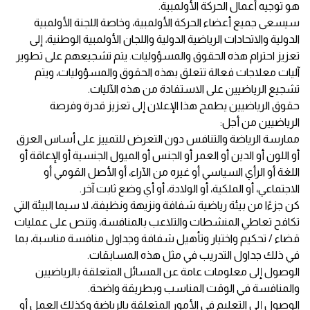
هو توجيه أعمال الحركة الأولمبية.
سيسعى جميع أعضاء الحركة الأولمبية، وخاصة اللجنة الأولمبية
الدولية والاتحادات الرياضية الدولية واللجان الأولمبية الوطنية، إلى
تعزيز احترام هذه الحقوق والمسؤوليات. يتم تشجيعهم على تطوير
آليات معلاجات فعالة تتعلق بهذه الحقوق والمسؤوليات، ويتم
تشجيع الرياضيين على الاستفادة من هذه الآليات.
حقوق الرياضيين يطمح هذا الإعلان إلى تعزيز قدرة وفرصة
الرياضيين من أجل:
ممارسة الرياضة والتنافس دون التعرض للتمييز على أساس العرق
أو اللون أو الدين أو العمر أو الجنس أو الميول الجنسية أو الإعاقة أو
اللغة أو الرأي السياسي أو غيره من الآراء، أو الأصل القومي أو
الاجتماعي، أو الملكية، أو الولادة، أو أي وضع ثابت آخر.
كن جزءًا من بيئة رياضية شفافة ونزيهة ونظيفة، لا سيما البيئة التي
تكافح تعاطي المنشطات والتلاعب بالمنافسة، وتنص على عمليات
قضاء / تحكيم واختيار وتأهيل شفافة وجداول منافسة مناسبة، بما
في ذلك جداول التدريب في مثل هذه المسابقات.
الوصول إلى معلومات عامة عن المسائل المتعلقة بالرياضيين
والمنافسة في الوقت المناسب وبطريقة واضحة.
الوصول إلى التعليم في الأمور المتعلقة بالرياضة وكذلك العمل أو