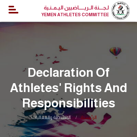
لـجــــنة الــريــــــاضيين اليــمــنـية
YEMEN ATHLETES COMMITTEE
Declaration Of
Athletes' Rights And
Responsibilities
الرئيسية
الانشطة والفعاليات