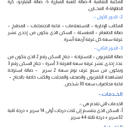
المكتبة الثقافية 4-صالة للعبة المبارزة 5- صالة البلياردو- كرة
الطاولة 6- المخــازن.
2- الدور الأول :-
المكاتب الإدارية – الاستعلامات – قاعة الاجتماعات – المطبخ –
صالة الطعام – المغسلة – السكن الذي يتكون من إحدى عشر
غرفة سعة كل غرفة أربعة أسرة .
3- الدور الثاني:-
صالة التلفزيون – الاستراحة – جناح السكن رقم 2 الذي يتكون من
عدد إحدى عشر غرفة سعة الغرفة 3 أسرة – جناح السكن رقم 3
ويتكون من سبع غرف نوم سعة 2 سرير – صالة استراحة
لمشاهدة التلفزيون والصحف والمجلات والكتب خاصة بالجناح –
قاعة محاضرات سعة 30 شخص .
الخــدمات:-
الخدمات التي تقدم هي :-
أ- السكن الذي ينقسم إلى ثلاث درجات أولى 14 سرير + درجة ثانية
32سرير + درجة ثالثة 44 سرير .