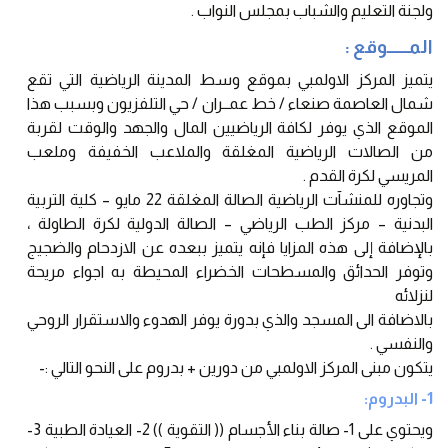
ولجنة التعليم والشباب بمجلس النواب .
المـــــــوقع :
يتميز المركز الاولمبي بموقع وسط المدينة الرياضية التي تقع
شمال العاصمة صنعاء / خط عمــران / حي التلفزيون وبسبب هذا
الموقع الذي يوفر لكافة الرياضيين المال والجهد والوقت لقربة
من الصالات الرياضية المغلقة والملاعب الخفيفة وملعب
المريسي لكرة القدم .
وتجاوره للمنشآت الرياضية الصالة المغلقة 22 مايو – كلية التربية
البدنية – مركز الطب الرياضي – الصالة الدولية لكرة الطاولة ،
بالإضافة إلى هذه المزايا فإنه يتميز ببعده عن الازدحام والضجيج
وتوفر الحدائق والمسطحات الخضراء المحيطة به اجواء مريحة
لنزلائه
بالاضافة الى المسجد والذي بدورة يوفر الهدوء والاستقرار الروحي
والنفسي .
يتكون مبنى المركز الاولمبي من دورين + بدروم على النحو التالي :-
1- البدروم:
ويحتوي على 1- صالة بناء الأجسام (( التقوية )) 2- العيادة الطبية 3-