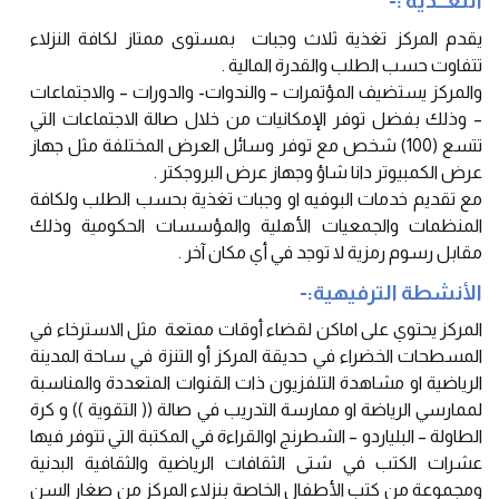
التغـــذية :-
يقدم المركز تغذية ثلاث وجبات بمستوى ممتاز لكافة النزلاء
تتفاوت حسب الطلب والقدرة المالية .
والمركز يستضيف المؤتمرات – والندوات- والدورات – والاجتماعات
– وذلك بفضل توفر الإمكانيات من خلال صالة الاجتماعات التي
تتسع (100) شخص مع توفر وسائل العرض المختلفة مثل جهاز
عرض الكمبيوتر دانا شاؤ وجهاز عرض البروجكتر .
مع تقديم خدمات البوفيه او وجبات تغذية بحسب الطلب ولكافة
المنظمات والجمعيات الأهلية والمؤسسات الحكومية وذلك
مقابل رسوم رمزية لا توجد في أي مكان آخر .
الأنشطة الترفيهية:-
المركز يحتوي على اماكن لقضاء أوقات ممتعة مثل الاسترخاء في
المسطحات الخضراء في حديقة المركز أو التنزة في ساحة المدينة
الرياضية او مشاهدة التلفزيون ذات القنوات المتعددة والمناسبة
لممارسي الرياضة او ممارسة التدريب في صالة (( التقوية )) و كرة
الطاولة – البلياردو – الشطرنج اوالقراءة في المكتبة التي تتوفر فيها
عشرات الكتب في شتى الثقافات الرياضية والثقافية البدنية
ومجموعة من كتب الأطفال الخاصة بنزلاء المركز من صغار السن