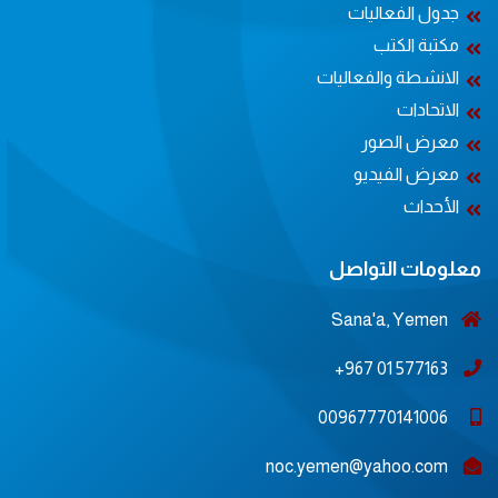
جدول الفعاليات
مكتبة الكتب
الانشطة والفعاليات
الاتحادات
معرض الصور
معرض الفيديو
الأحداث
معلومات التواصل
Sana'a, Yemen
577163 01 967+
00967770141006
noc.yemen@yahoo.com