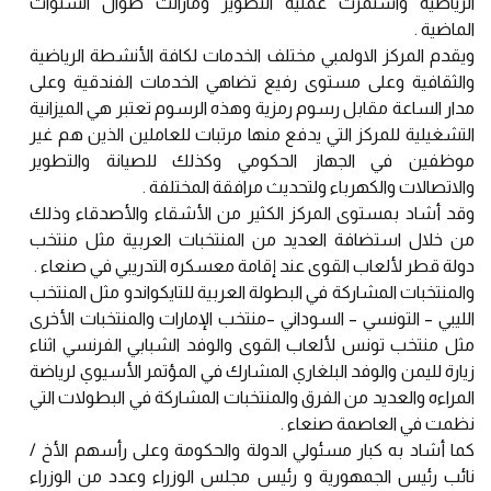
الرياضية واستمرت عملية التطوير ومازالت طوال السنوات
الماضية .
ويقدم المركز الاولمبي مختلف الخدمات لكافة الأنشطة الرياضية
والثقافية وعلى مستوى رفيع تضاهي الخدمات الفندقية وعلى
مدار الساعة مقابل رسوم رمزية وهذه الرسوم تعتبر هي الميزانية
التشغيلية للمركز التي يدفع منها مرتبات للعاملين الذين هم غير
موظفين في الجهاز الحكومي وكذلك للصيانة والتطوير
والاتصالات والكهرباء ولتحديث مرافقة المختلفة .
وقد أشاد بمستوى المركز الكثير من الأشقاء والأصدقاء وذلك
من خلال استضافة العديد من المنتخبات العربية مثل منتخب
دولة قطر لألعاب القوى عند إقامة معسكره التدريبي في صنعاء .
والمنتخبات المشاركة في البطولة العربية للتايكواندو مثل المنتخب
الليبي – التونسي – السوداني –منتخب الإمارات والمنتخبات الأخرى
مثل منتخب تونس لألعاب القوى والوفد الشبابي الفرنسي اثناء
زيارة لليمن والوفد البلغاري المشارك في المؤتمر الأسيوي لرياضة
المراءه والعديد من الفرق والمنتخبات المشاركة في البطولات التي
نظمت في العاصمة صنعاء .
كما أشاد به كبار مسئولي الدولة والحكومة وعلى رأسهم الأخ /
نائب رئيس الجمهورية و رئيس مجلس الوزراء وعدد من الوزراء