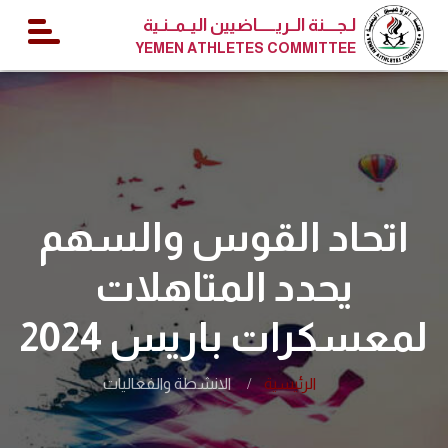
لـجــــنة الــريــــــاضيين اليــمــنـية
YEMEN ATHLETES COMMITTEE
اتحاد القوس والسهم
يحدد المتاهلات
لمعسكرات باريس 2024
الرئيسية
الانشطة والفعاليات