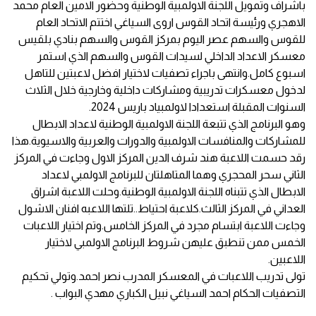
باشراف وتمويل اللجنة الاولمبية الوطنية وحضور الامين العام محمد
الاهجري ورئيسة اتحاد القوس اروى السياغي اختتم الاتحاد العام
للقوس والسهم عصر اليوم بمركز القوس والسهم بنادي بلقيس
معسكر الاعداد الداخلي لسيدات القوس والسهم الذي استمر
اسبوع كامل.وانتهى باجراء تصفيات لاختيار افضل لاعبتين للتاهل
لدخول معسكرات تدريبية ومشاركات داخلية وخارجية خلال الثلاث
السنوات المقبلة استعدادا لاولمبياد باريس 2024.
وهو البرنامج الذي تتبعة اللجنة الاولمبية الوطنية لاعداد الابطال
للمشاركات والمنافسات الاولمبية والدورات والعربية والاسيوية.هذا
رقد حسمت اللاعبة هند شرف الدين المركز الاول وجاءت في المركز
الثاني سحر المحجري وهما المتاهلتان للبرنامج الاولمبي لاعداد
الابطال الذي تتبناه اللجنة الاولمبية الوطنية.وحلت اللاعبة اشراق
العداني في المركز الثالث.كلاعبة احتياط..تلتها اللاعبه افنان الاشول
وجاءت اللاعبة ابتسام مجرد في المركز الخامس.وتم اختيار اللاعبات
الخمس ممن تنطبق عليهن شروط البرنامج الاولمبي لاختيار
اللاعبين.
تولى تدريب اللاعبات في المعسكر المدرب نصر احمد.وتولي تحكيم
التصفيات الحكام احمد السياغي نبيل الكباري مهدي البواب .