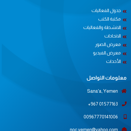
جدول الفعاليات
مكتبة الكتب
الانشطة والفعاليات
الاتحادات
معرض الصور
معرض الفيديو
الأحداث
معلومات التواصل
Sana'a, Yemen
577163 01 967+
00967770141006
noc.yemen@yahoo.com