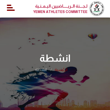
لـجــــنة الــريــــــاضيين اليــمــنـية
YEMEN ATHLETES COMMITTEE
انشطة
الرئيسية
انشطة