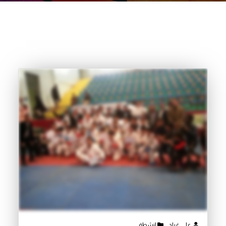
علي غراد
انشطة