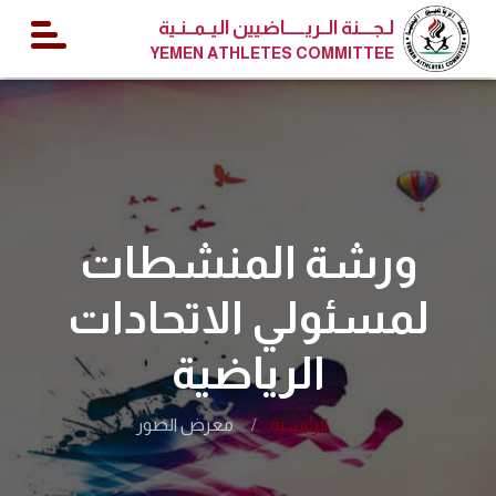
لـجــــنة الــريــــــاضيين اليــمــنـية
YEMEN ATHLETES COMMITTEE
ورشة المنشطات
لمسئولي الاتحادات
الرياضية
الرئيسية
معرض الصور