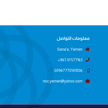
معلومات التواصل
Sana'a, Yemen
577163 01 967+
00967770141006
noc.yemen@yahoo.com