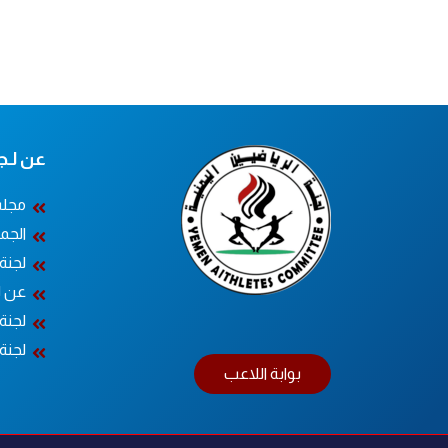
عن لـجــ
مجلس
الجم
لجنة
عن ل
لجنة 
لجنة 
بوابة اللاعب