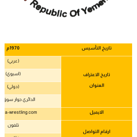
تاريخ التأسيس
1970
م
(عربي)
(اسيوي)
تاريخ الاعتراف
العنوان
(دولي)
الدائري جوار سوق م
الايميل
fila-wrestling.com
تلفون
ارقام التواصل