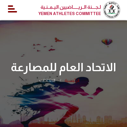
لـجــــنة الــريــــــاضيين اليــمــنـية
YEMEN ATHLETES COMMITTEE
الاتحاد العام للمصارعة
الرئيسية
الاتحادات