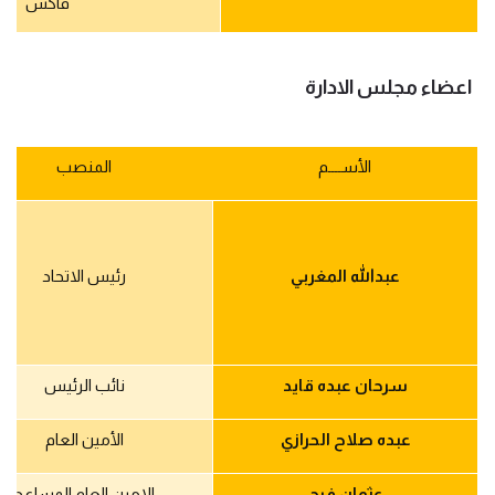
فاكس
اعضاء مجلس الادارة
الأســــم
المنصب
عبدالله المغربي
رئيس الاتحاد
سرحان عبده قايد
نائب الرئيس
عبده صلاح الحرازي
الأمين العام
عثمان فرج
الامين العام المساعد