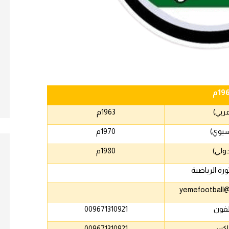
19
م
1963
م
1970
م
1980
م
ورة الرياضية
yemefootball
لفون
009671310921
اكس
009671310921