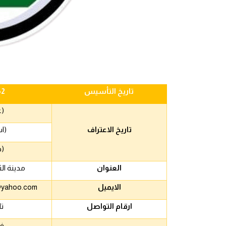
تاريخ التأسيس
62
(عربي)
تاريخ الاعتراف
(اسيوي)
(دولي)
العنوان
مدينة الث
الايميل
@yahoo.com
ارقام التواصل
ت
ف