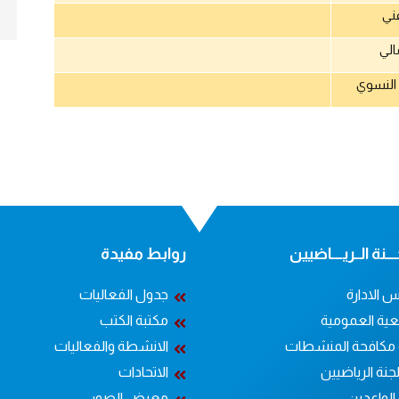
ني
الي
النسوي
ــنة الــريــــاضيين
روابط مفيدة
 الادارة
جدول الفعاليات
عية العمومية
مكتبة الكتب
 مكافحة المنشطات
الانشطة والفعاليات
جنة الرياضيين
الاتحادات
الواعدين
معرض الصور