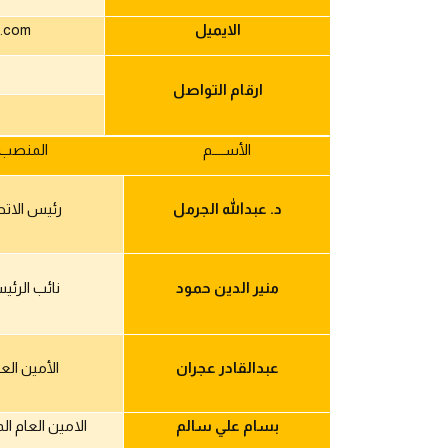
الايميل
l.com
ارقام التواصل
الأســــم
المنصب
د. عبدالله الجرمل
رئيس الاتح
منير الدين حمود
نائب الرئي
عبدالقادر عجران
الأمين الع
بسام علي سالم
الامين العام ا