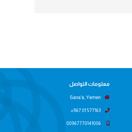
معلومات التواصل
Sana'a, Yemen
577163 01 967+
00967770141006