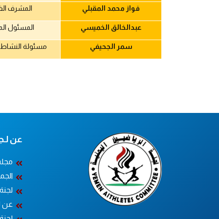
فواز محمد المقبلي
المشرف الف
عبدالخالق الخميسي
المسئول الم
سمر الجحيفي
مسئولة النشاط 
عن لـجــ
مجلس
الجم
لجنة
عن ل
لجنة 