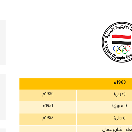
1963
م
(عربي)
1980
م
(اسيوي)
1981
م
(دولي)
1982
م
اء - شارع عمان