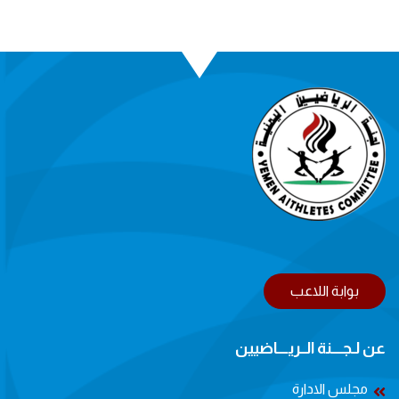
بوابة اللاعب
عن لـجــــنة الــريــــاضيين
مجلس الادارة