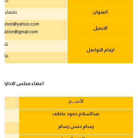
(دولي)
العنوان
صنعاء - ا
eration@yahoo.com
الايميل
eration@gmail.com
تلفو
ارقام التواصل
فاك
اعضاء مجلس الادارة
الأســــم
عبدالسلام حمود عاطف
رسام حسن رسام