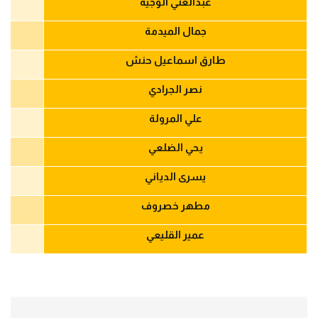
عبدالغني الوجية
جمال الميدمة
طارق اسماعيل حنش
نصر الجرادي
علي المرولة
يحي الضلعي
يسرى الدياني
مطهر خصروف
عمير القليعي