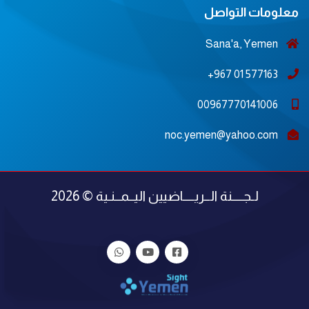
معلومات التواصل
Sana'a, Yemen
577163 01 967+
00967770141006
noc.yemen@yahoo.com
لـجــــنة الــريــــاضيين اليــمــنـية © 2026