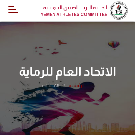
لـجــــنة الــريــــــاضيين اليــمــنـية
YEMEN ATHLETES COMMITTEE
الاتحاد العام للرماية
الرئيسية
الاتحادات