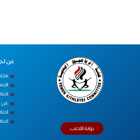
عن لـجــ
مجلس
الجم
لجنة
عن ل
لجنة 
لجنة 
بوابة اللاعب