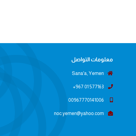
معلومات التواصل
Sana'a, Yemen
577163 01 967+
00967770141006
noc.yemen@yahoo.com