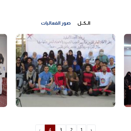
الــكــل
صور الفعاليات
›
4
3
2
1
‹